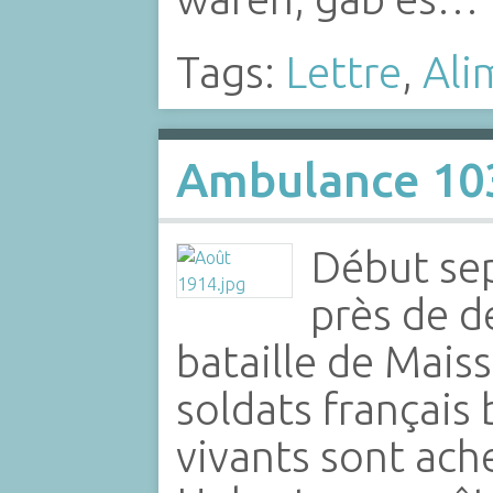
Tags:
Lettre
,
Ali
Ambulance 103
Début se
près de d
bataille de Maiss
soldats français
vivants sont ach