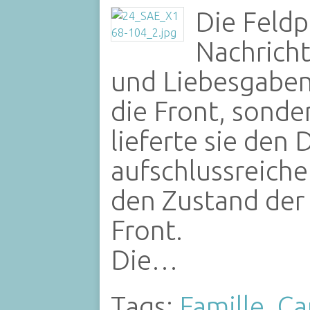
Die Feldp
Nachrich
und Liebesgaben
die Front, sond
lieferte sie de
aufschlussreich
den Zustand der
Front.
Die…
Tags:
Famille
,
Ca