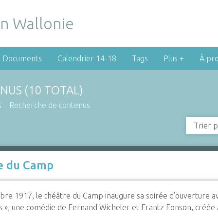
Documents
Calendrier 14-18
Tags
Plus +
À pr
NUS (10 TOTAL)
s
Recherche de contenus
Trier p
re du Camp
bre 1917, le théâtre du Camp inaugure sa soirée d’ouverture a
 », une comédie de Fernand Wicheler et Frantz Fonson, créée a