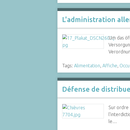
L'administration all
Um das öff
Versorgun
Verordnun
Tags:
Alimentation
,
Affiche
,
Occu
Défense de distribuer
Sur ordre 
l'interdic
le…