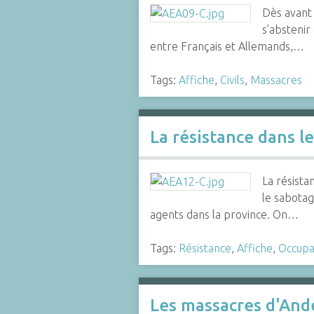
Dès avant l
s’abstenir
entre Français et Allemands,…
Tags:
Affiche
,
Civils
,
Massacres
La résistance dans 
La résista
le sabotag
agents dans la province. On…
Tags:
Résistance
,
Affiche
,
Occupa
Les massacres d'An