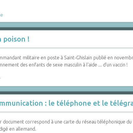
re
n poison !
mmandant militaire en poste à Saint-Ghislain publié en novem
nement des enfants de sexe masculin à l'aide ... d'un vaccin !
r
ommunication : le téléphone et le télég
 document correspond à une carte du réseau téléphonique du terr
digé en allemand.