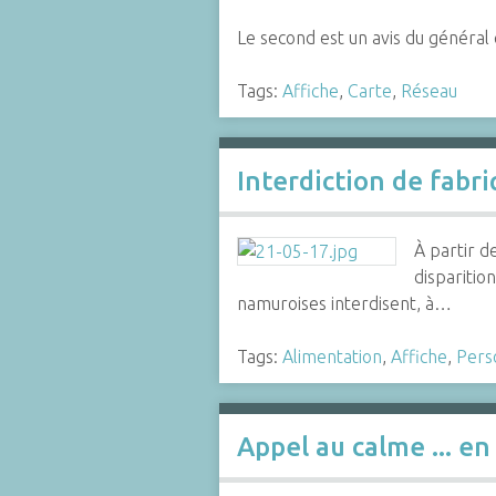
Le second est un avis du génér
Tags:
Affiche
,
Carte
,
Réseau
Interdiction de fabri
À partir d
disparition
namuroises interdisent, à…
Tags:
Alimentation
,
Affiche
,
Pers
Appel au calme ... en 