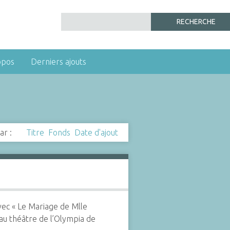
opos
Derniers ajouts
ar :
Titre
Fonds
Date d'ajout
vec « Le Mariage de Mlle
u théâtre de l’Olympia de