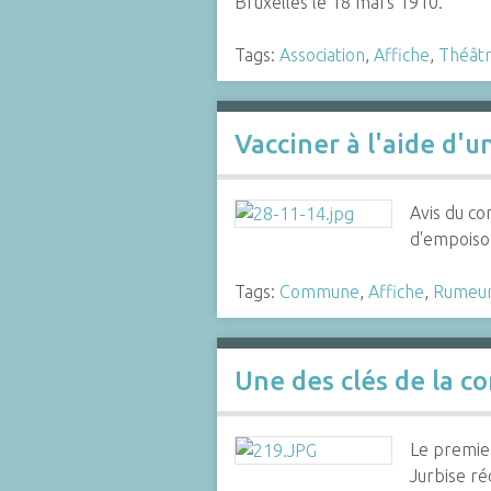
Bruxelles le 18 mars 1910.
Tags:
Association
,
Affiche
,
Théât
Vacciner à l'aide d'u
Avis du co
d'empoison
Tags:
Commune
,
Affiche
,
Rumeu
Une des clés de la c
Le premier
Jurbise ré