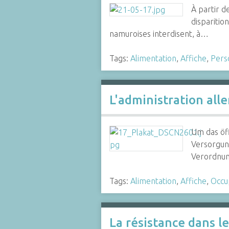
À partir d
disparition
namuroises interdisent, à…
Tags:
Alimentation
,
Affiche
,
Pers
L'administration all
Um das öff
Versorgun
Verordnun
Tags:
Alimentation
,
Affiche
,
Occu
La résistance dans 