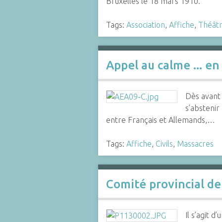
Bruxelles le 18 mars 1910.
Tags:
Association
,
Affiche
,
Théât
Appel au calme ... en 
Dès avant l
s’abstenir
entre Français et Allemands,…
Tags:
Affiche
,
Civils
,
Massacres
Comité provincial de
Il s’agit 