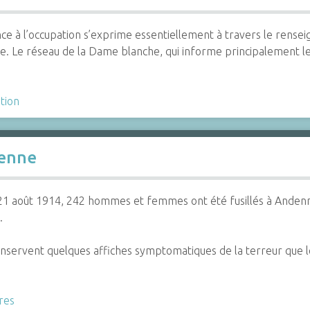
nce à l’occupation s’exprime essentiellement à travers le renseig
e. Le réseau de la Dame blanche, qui informe principalement 
tion
denne
21 août 1914, 242 hommes et femmes ont été fusillés à Andenne
.
onservent quelques affiches symptomatiques de la terreur que l
res