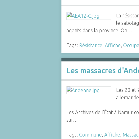
La résista
le sabotag
agents dans la province. On…
Tags:
Résistance
,
Affiche
,
Occupa
Les massacres d'An
Les 20 et 
allemande
Les Archives de l’État à Namur c
sur…
Tags:
Commune
,
Affiche
,
Massac