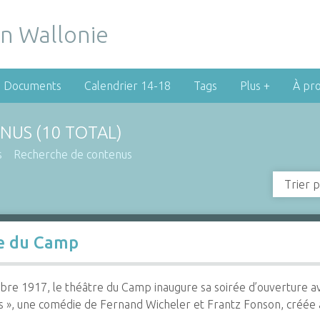
Documents
Calendrier 14-18
Tags
Plus +
À pr
NUS (10 TOTAL)
s
Recherche de contenus
Trier p
re du Camp
bre 1917, le théâtre du Camp inaugure sa soirée d’ouverture a
 », une comédie de Fernand Wicheler et Frantz Fonson, créée a