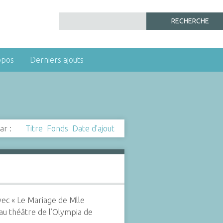
opos
Derniers ajouts
ar :
Titre
Fonds
Date d'ajout
vec « Le Mariage de Mlle
u théâtre de l’Olympia de