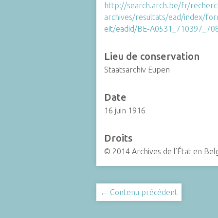
http://search.arch.be/fr/recher
archives/resultats/ead/index/f
eit/eadid/BE-A0531_710397_70
Lieu de conservation
Staatsarchiv Eupen
Date
16 juin 1916
Droits
© 2014 Archives de l’État en Bel
← Contenu précédent