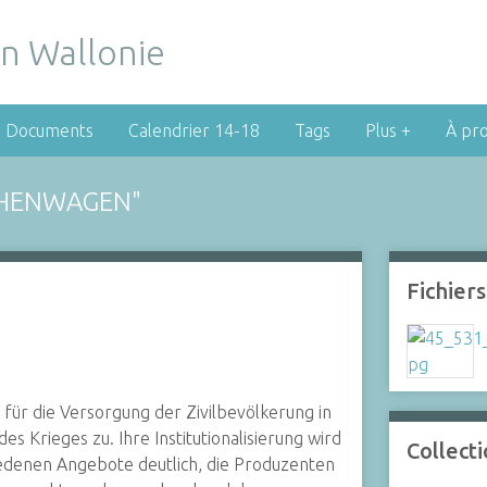
Documents
Calendrier 14-18
Tags
Plus +
À pr
CHENWAGEN"
Fichiers
für die Versorgung der Zivilbevölkerung in
s Krieges zu. Ihre Institutionalisierung wird
Collect
edenen Angebote deutlich, die Produzenten