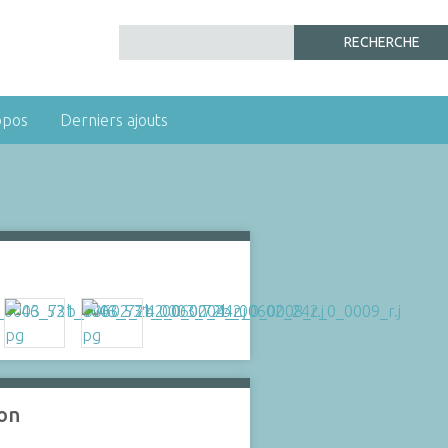
opos
Derniers ajouts
ion