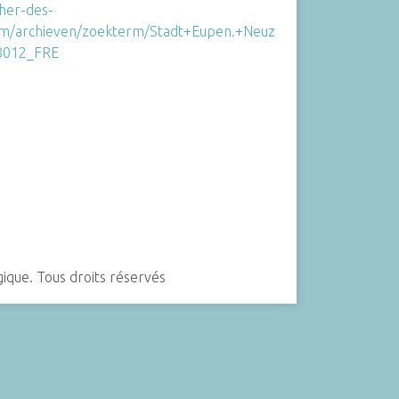
cher-des-
orm/archieven/zoekterm/Stadt+Eupen.+Neuz
8012_FRE
gique. Tous droits réservés