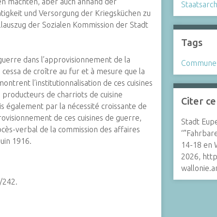
 machten, aber auch anhand der
Staatsarch
ätigkeit und Versorgung der Kriegsküchen zu
lauszug der Sozialen Kommission der Stadt
Tags
 guerre dans l’approvisionnement de la
Commune
e cessa de croître au fur et à mesure que la
ontrent l’institutionnalisation de ces cuisines
s producteurs de charriots de cuisine
Citer c
 également par la nécessité croissante de
provisionnement de ces cuisines de guerre,
Stadt Eupe
cès-verbal de la commission des affaires
“"Fahrbar
juin 1916.
14-18 en 
2026, http
wallonie.
/242.