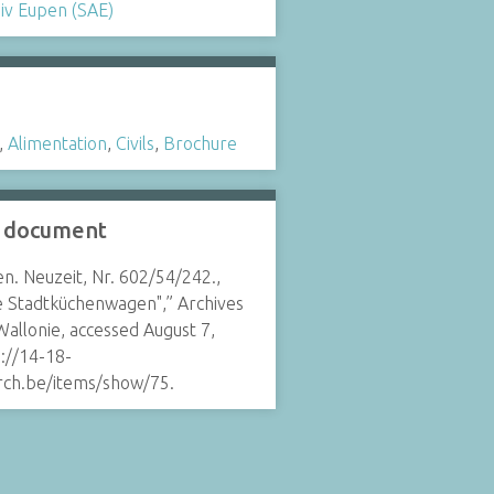
iv Eupen (SAE)
,
Alimentation
,
Civils
,
Brochure
e document
n. Neuzeit, Nr. 602/54/242.,
e Stadtküchenwagen",”
Archives
Wallonie
, accessed August 7,
://14-18-
arch.be/items/show/75.