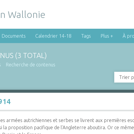
Documents
Calendrier 14-18
Tags
Plus +
À pr
NUS (3 TOTAL)
s
Recherche de contenus
Trier p
1914
les armées autrichiennes et serbes se livrent aux premières esc
 la proposition pacifique de l’Angleterre aboutira. Or ce même 