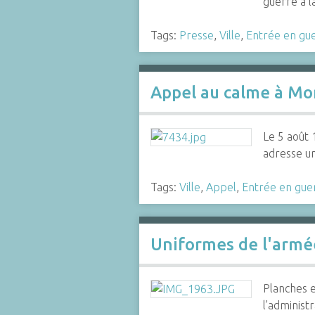
guerre à l
Tags:
Presse
,
Ville
,
Entrée en gu
Appel au calme à Mo
Le 5 août 
adresse un
Tags:
Ville
,
Appel
,
Entrée en gue
Uniformes de l'armé
Planches 
l’administ