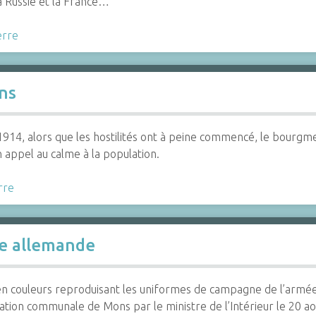
a Russie et la France…
erre
ns
1914, alors que les hostilités ont à peine commencé, le bourgm
 appel au calme à la population.
rre
e allemande
en couleurs reproduisant les uniformes de campagne de l’armé
ration communale de Mons par le ministre de l’Intérieur le 20 a