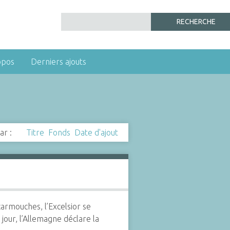
opos
Derniers ajouts
ar :
Titre
Fonds
Date d'ajout
armouches, l’Excelsior se
jour, l’Allemagne déclare la