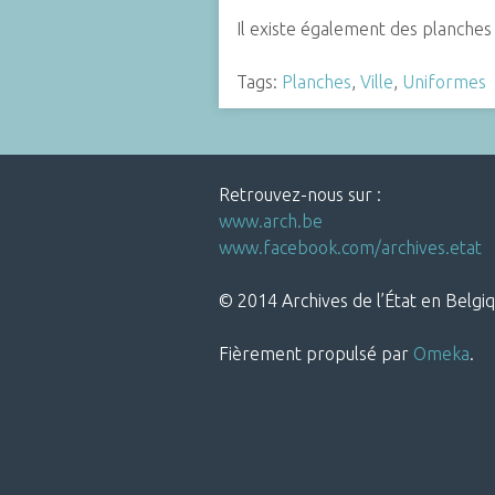
Il existe également des planche
Tags:
Planches
,
Ville
,
Uniformes
Retrouvez-nous sur :
www.arch.be
www.facebook.com/archives.etat
© 2014 Archives de l’État en Belgiq
Fièrement propulsé par
Omeka
.