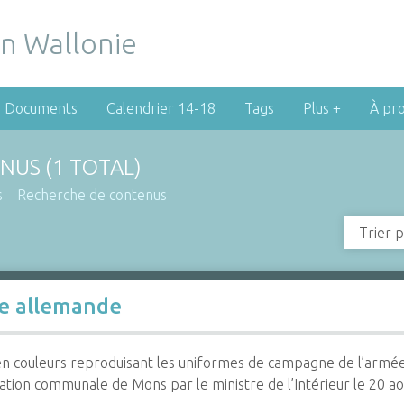
Documents
Calendrier 14-18
Tags
Plus +
À pr
NUS (1 TOTAL)
s
Recherche de contenus
Trier p
e allemande
en couleurs reproduisant les uniformes de campagne de l’armé
ration communale de Mons par le ministre de l’Intérieur le 20 a