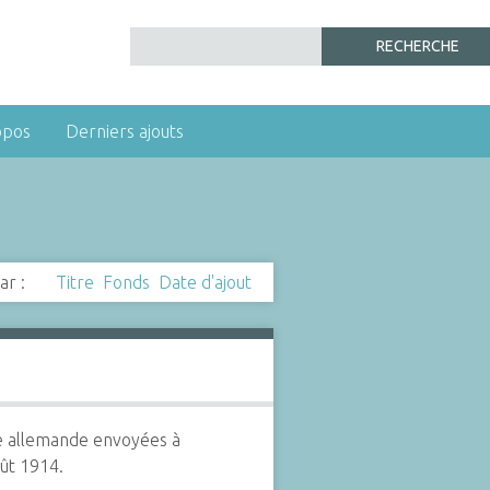
opos
Derniers ajouts
ar :
Titre
Fonds
Date d'ajout
e allemande envoyées à
oût 1914.