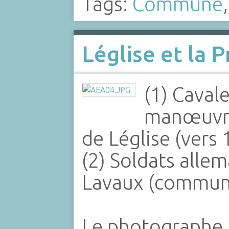
Tags:
Commune
Léglise et la 
(1) Caval
manœuvre
de Léglise (vers 
(2) Soldats alle
Lavaux (commune
Le photographe 