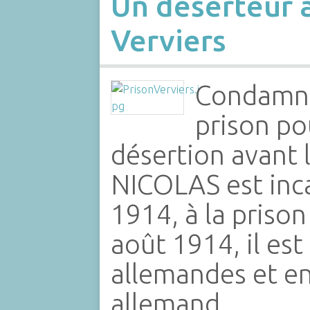
Un déserteur à
Verviers
Condamné
prison po
désertion avant 
NICOLAS est inca
1914, à la prison
août 1914, il est
allemandes et e
allemand.…