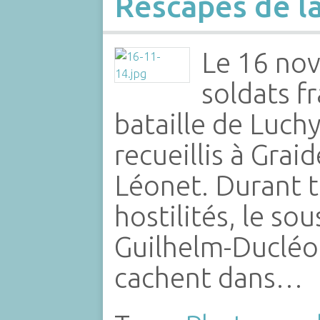
Rescapés de la
Le 16 no
soldats f
bataille de Luch
recueillis à Graid
Léonet. Durant t
hostilités, le so
Guilhelm-Ducléo
cachent dans…