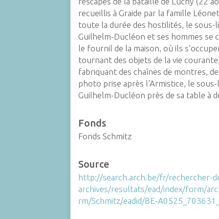
rescapés de la bataille de Luchy (22 a
recueillis à Graide par la famille Léone
toute la durée des hostilités, le sous-
Guilhelm-Ducléon et ses hommes se 
le fournil de la maison, où ils s’occup
tournant des objets de la vie courante
fabriquant des chaînes de montres, des 
photo prise après l’Armistice, le sous
Guilhelm-Ducléon près de sa table à d
Fonds
Fonds Schmitz
Source
http://search.arch.be/fr/rechercher-d
archives/resultats/ead/index/form/ar
rm/Schmitz/eadid/BE-A0525_70363