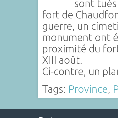
sont tués
fort de Chaudfon
guerre, un cimeti
monument ont ét
proximité du fort
XIII août.
Ci-contre, un pl
Tags:
Province
,
P