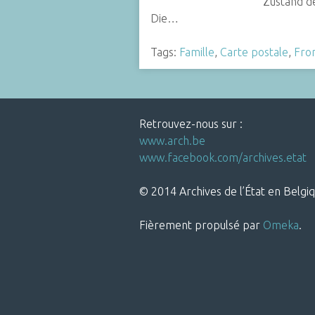
Zustand d
Die…
Tags:
Famille
,
Carte postale
,
Fro
Retrouvez-nous sur :
www.arch.be
www.facebook.com/archives.etat
© 2014 Archives de l’État en Belgiq
Fièrement propulsé par
Omeka
.