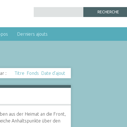
opos
Derniers ajouts
ar :
Titre
Fonds
Date d'ajout
ben aus der Heimat an die Front,
reiche Anhaltspunkte über den