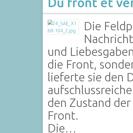
Du front et ver
Die Feldp
Nachrich
und Liebesgaben
die Front, sond
lieferte sie de
aufschlussreich
den Zustand der
Front.
Die…