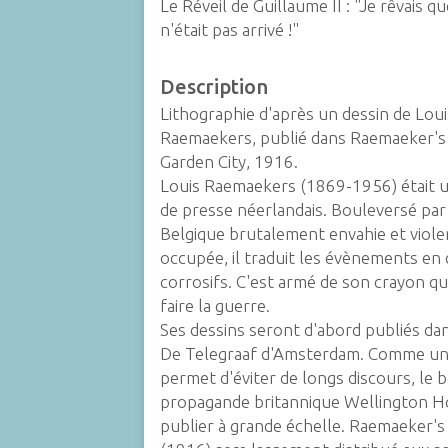
Le Réveil
de Guillaume II : "Je rêvais q
n'était pas arrivé !"
Description
Lithographie d'après un dessin de Loui
Raemaekers, publié dans
Raemaeker's
Garden City, 1916.
Louis Raemaekers (1869-1956) était u
de presse néerlandais. Bouleversé par 
Belgique brutalement envahie et vio
occupée, il traduit les évènements en 
corrosifs. C'est armé de son crayon qu'
faire la guerre.
Ses dessins seront d'abord publiés dan
De Telegraaf
d'Amsterdam. Comme un
permet d'éviter de longs discours, le 
propagande britannique Wellington H
publier à grande échelle.
Raemaeker's