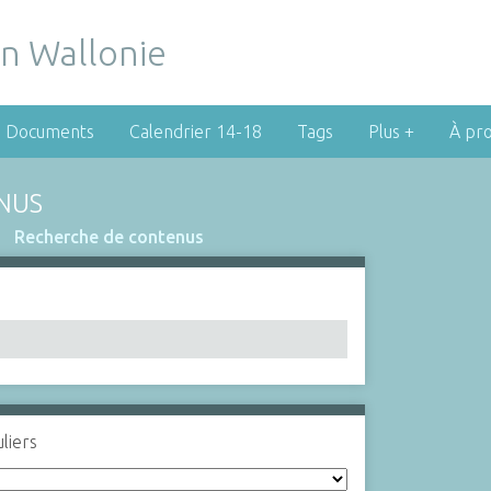
Documents
Calendrier 14-18
Tags
Plus +
À pr
NUS
Recherche de contenus
liers