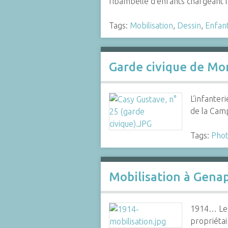
ribambelle d’enfants chargeant
Tags:
Mobilisation
,
Dessin
,
Enfan
Garde civique de Mo
L’infanter
de la Cam
Tags:
Phot
Mobilisation à Gena
1914… Les 
propriétai