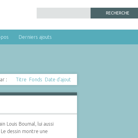
opos
Derniers ajouts
ar :
Titre
Fonds
Date d'ajout
n Louis Boumal, lui aussi
. Le dessin montre une