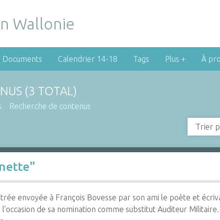
Documents
Calendrier 14-18
Tags
Plus +
À pr
NUS (3 TOTAL)
s
Recherche de contenus
Trier p
nnette"
ustrée envoyée à François Bovesse par son ami le poète et écrivai
à l’occasion de sa nomination comme substitut Auditeur Militaire