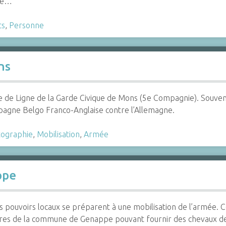
 le…
ts
,
Personne
ns
ie de Ligne de la Garde Civique de Mons (5e Compagnie). Souveni
pagne Belgo Franco-Anglaise contre l’Allemagne.
ographie
,
Mobilisation
,
Armée
ppe
pouvoirs locaux se préparent à une mobilisation de l’armée. C
res de la commune de Genappe pouvant fournir des chevaux de t