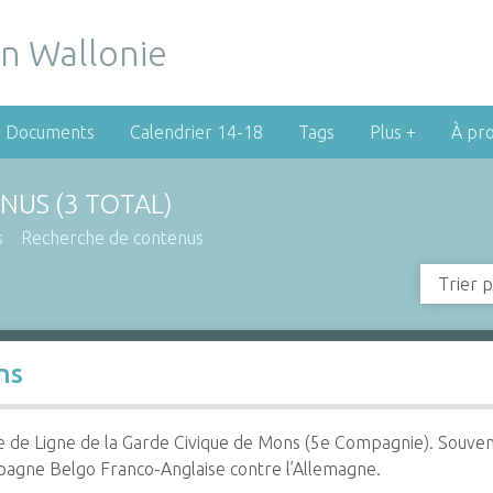
Documents
Calendrier 14-18
Tags
Plus +
À pr
NUS (3 TOTAL)
s
Recherche de contenus
Trier p
ns
ie de Ligne de la Garde Civique de Mons (5e Compagnie). Souveni
pagne Belgo Franco-Anglaise contre l’Allemagne.