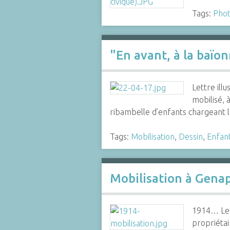
Tags:
Phot
"En avant, à la baïo
Lettre ill
mobilisé, 
ribambelle d’enfants chargeant
Tags:
Mobilisation
,
Dessin
,
Enfan
Mobilisation à Gena
1914… Les 
propriétai