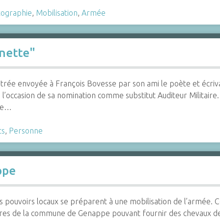
ographie
,
Mobilisation
,
Armée
nnette"
ustrée envoyée à François Bovesse par son ami le poète et écrivai
à l’occasion de sa nomination comme substitut Auditeur Militaire
 le…
ts
,
Personne
ppe
pouvoirs locaux se préparent à une mobilisation de l’armée. C
res de la commune de Genappe pouvant fournir des chevaux de t