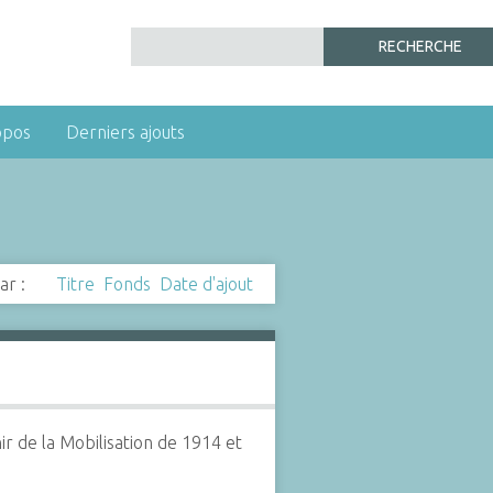
opos
Derniers ajouts
ar :
Titre
Fonds
Date d'ajout
r de la Mobilisation de 1914 et