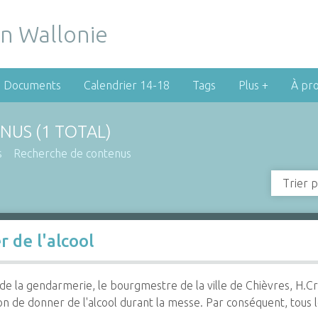
Documents
Calendrier 14-18
Tags
Plus +
À pr
NUS (1 TOTAL)
s
Recherche de contenus
Trier p
 de l'alcool
de la gendarmerie, le bourgmestre de la ville de Chièvres, H.Cri
tion de donner de l'alcool durant la messe. Par conséquent, tous