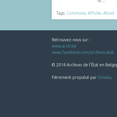
le…
Tags:
Commune
,
Affiche
,
Alcool
Retrouvez-nous sur :
www.arch.be
www.facebook.com/archives.etat
© 2014 Archives de l’État en Belgiq
Fièrement propulsé par
Omeka
.