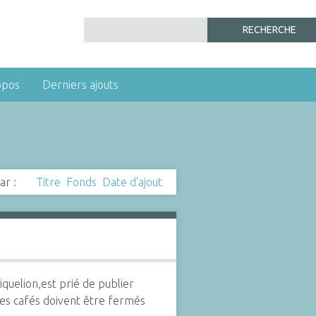
opos
Derniers ajouts
ar :
Titre
Fonds
Date d'ajout
quelion,est prié de publier
 les cafés doivent être fermés