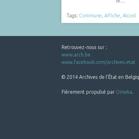
le…
Tags:
Commune
,
Affiche
,
Alcool
Retrouvez-nous sur :
www.arch.be
www.facebook.com/archives.etat
© 2014 Archives de l’État en Belgiq
Fièrement propulsé par
Omeka
.