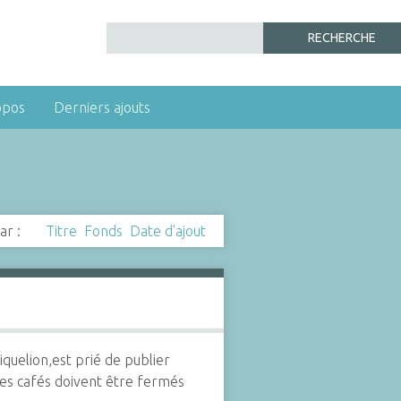
opos
Derniers ajouts
ar :
Titre
Fonds
Date d'ajout
quelion,est prié de publier
 les cafés doivent être fermés