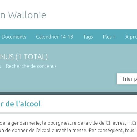
Documents
Calendrier 14-18
Tags
Plus +
À pr
NUS (1 TOTAL)
s
Recherche de contenus
Trier p
 de l'alcool
de la gendarmerie, le bourgmestre de la ville de Chièvres, H.Cri
tion de donner de l'alcool durant la messe. Par conséquent, tous