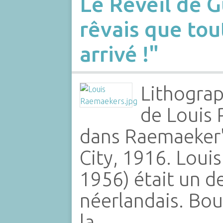
Le Réveil
de Gu
rêvais que tout
arrivé !"
Lithograp
de Louis 
dans Raemaeker'
City, 1916. Loui
1956) était un d
néerlandais. Bou
la…