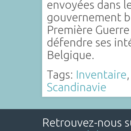
envoyées dans l
gouvernement be
Première Guerre
défendre ses inté
Belgique.
Tags:
Inventaire
Scandinavie
Retrouvez-nous su