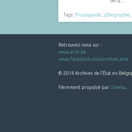
de la…
Tags:
Propagande
,
Lithographie
Retrouvez-nous sur :
www.arch.be
www.facebook.com/archives.etat
© 2014 Archives de l’État en Belgiq
Fièrement propulsé par
Omeka
.