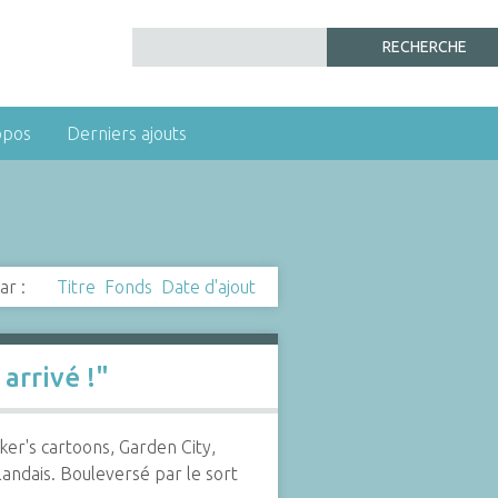
opos
Derniers ajouts
ar :
Titre
Fonds
Date d'ajout
 arrivé !"
er's cartoons, Garden City,
andais. Bouleversé par le sort