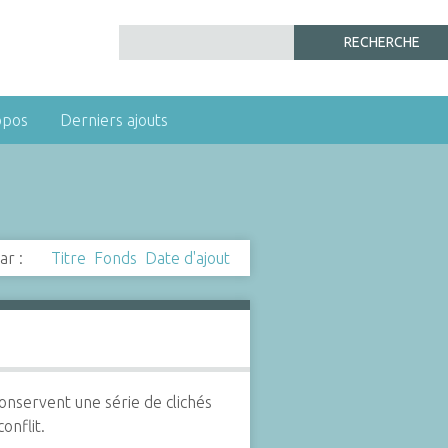
opos
Derniers ajouts
ar :
Titre
Fonds
Date d'ajout
onservent une série de clichés
onflit.