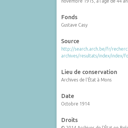
novembre 1915, à l’âge de 44 an
Fonds
Gustave Casy
Source
http://search.arch.be/fr/recher
archives/resultats/index/index
Lieu de conservation
Archives de l'État à Mons
Date
Octobre 1914
Droits
© 2014 Archives de l’État en Bel