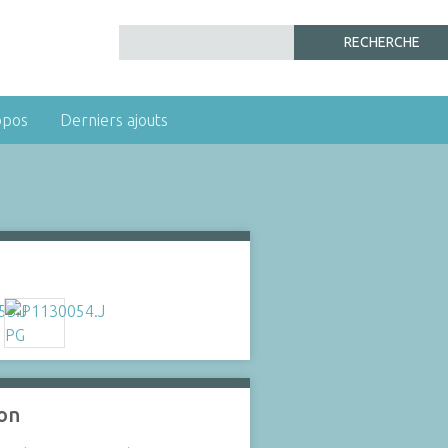
opos
Derniers ajouts
ion