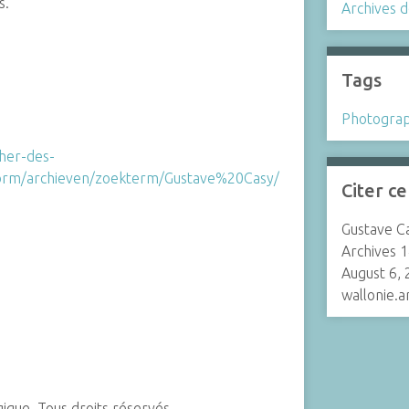
s.
Archives d
Tags
Photograp
cher-des-
/form/archieven/zoekterm/Gustave%20Casy/
Citer c
Gustave Ca
Archives 
August 6, 
wallonie.
gique. Tous droits réservés