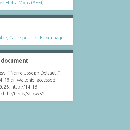
e l'État à Mons (AÉM)
hie
,
Carte postale
,
Espionnage
e document
sy, “Pierre-Joseph Delsaut ,”
14-18 en Wallonie
, accessed
2026, http://14-18-
arch.be/items/show/32.