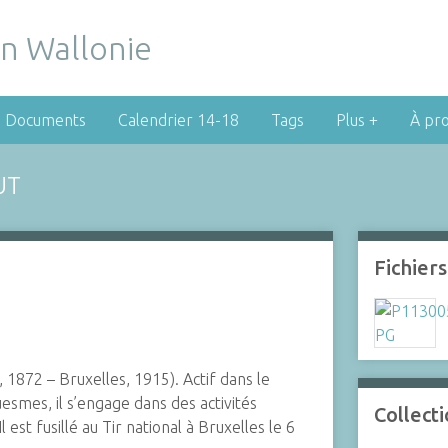
Documents
Calendrier 14-18
Tags
Plus +
À pr
UT
Fichiers
1872 – Bruxelles, 1915). Actif dans le
smes, il s’engage dans des activités
Collect
est fusillé au Tir national à Bruxelles le 6