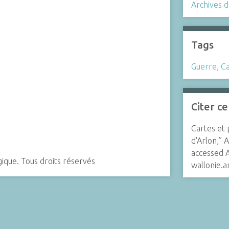
Archives d
Tags
Guerre
,
Ca
Citer c
Cartes et 
d'Arlon,”
A
accessed A
gique. Tous droits réservés
wallonie.