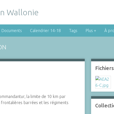
Documents
Calendrier 14-18
Tags
Plus +
À pr
ON
Fichiers
Kommandantur, la limite de 10 km par
s frontalières barrées et les régiments
Collect