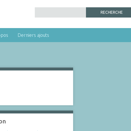
opos
Derniers ajouts
ion