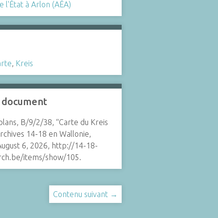
e l'État à Arlon (AÉA)
rte
,
Kreis
e document
plans, B/9/2/38, “Carte du Kreis
rchives 14-18 en Wallonie
,
ugust 6, 2026, http://14-18-
arch.be/items/show/105.
Contenu suivant →