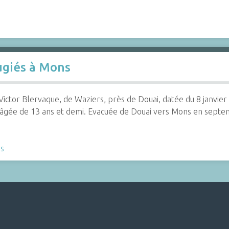
…
ugiés à Mons
Victor Blervaque, de Waziers, près de Douai, datée du 8 janvier 1
, âgée de 13 ans et demi. Evacuée de Douai vers Mons en septe
s