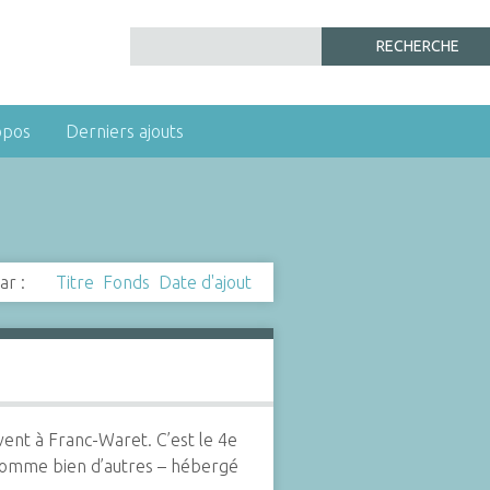
opos
Derniers ajouts
ar :
Titre
Fonds
Date d'ajout
ent à Franc-Waret. C’est le 4e
 comme bien d’autres – hébergé