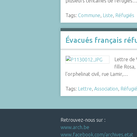
plusieurs centaines de réfugiés
Tags:
Commune
,
Liste
,
Réfugiés
Évacués français réf
Lettre de 
fille Rosa
l’orphelinat civil, rue Lamir,…
Tags:
Lettre
,
Association
,
Réfugié
Retrouvez-nous sur :
www.arch.be
www.facebook.com/archives.etat