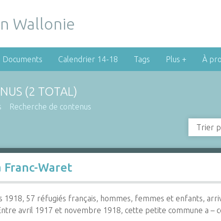
Documents
Calendrier 14-18
Tags
Plus +
À pr
NUS (2 TOTAL)
s
Recherche de contenus
Trier p
à Franc-Waret
 1918, 57 réfugiés français, hommes, femmes et enfants, arriv
 Entre avril 1917 et novembre 1918, cette petite commune a –