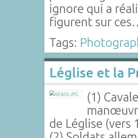
ignore qui a réal
figurent sur ces
Tags:
Photograp
Léglise et la 
(1) Caval
manœuvre
de Léglise (vers 
(2) Soldats alle