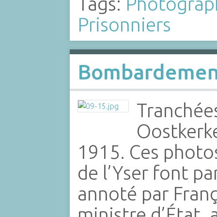
Tags:
Photograp
Prisonniers
Bombardement
Tranchées
Oostkerk
1915. Ces photos 
de l’Yser font pa
annoté par Franç
ministre d’État, 