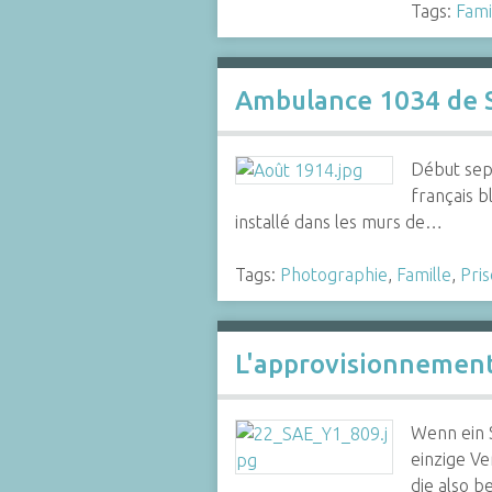
Tags:
Fami
Ambulance 1034 de 
Début sept
français b
installé dans les murs de…
Tags:
Photographie
,
Famille
,
Pris
L'approvisionnement
Wenn ein S
einzige Ve
die also 