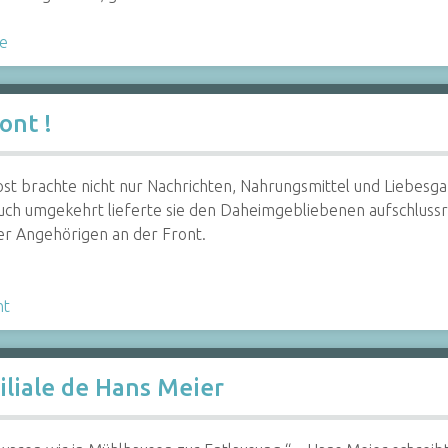
le
ont !
st brachte nicht nur Nachrichten, Nahrungsmittel und Liebesga
uch umgekehrt lieferte sie den Daheimgebliebenen aufschluss
er Angehörigen an der Front.
nt
liale de Hans Meier