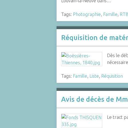
Louvain-la-Neuve dans…
Tags:
Photographie
,
Famille
,
RT
Réquisition de matér
Dès le déb
nécessaires
Tags:
Famille
,
Liste
,
Réquisition
Avis de décès de M
Le tract p