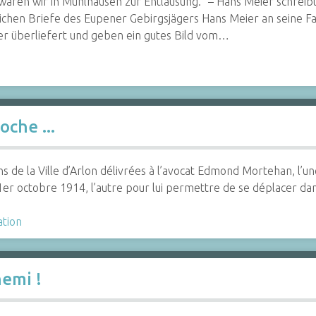
aren wir in Mühlhausen zur Entlausung.“ – Hans Meier schreibt 
ichen Briefe des Eupener Gebirgsjägers Hans Meier an seine Fa
er überliefert und geben ein gutes Bild vom…
oche ...
ns de la Ville d’Arlon délivrées à l’avocat Edmond Mortehan, l’u
 1er octobre 1914, l’autre pour lui permettre de se déplacer d
ation
nemi !