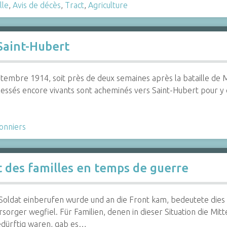
lle
,
Avis de décès
,
Tract
,
Agriculture
Saint-Hubert
embre 1914, soit près de deux semaines après la bataille de Mai
lessés encore vivants sont acheminés vers Saint-Hubert pour y ê
onniers
 des familles en temps de guerre
oldat einberufen wurde und an die Front kam, bedeutete dies f
rsorger wegfiel. Für Familien, denen in dieser Situation die Mitt
bedürftig waren, gab es…