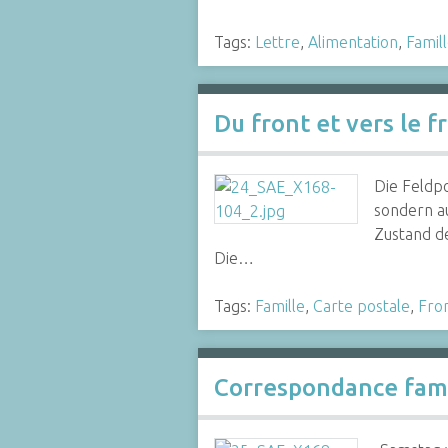
Tags:
Lettre
,
Alimentation
,
Famil
Du front et vers le fr
Die Feldpo
sondern a
Zustand d
Die…
Tags:
Famille
,
Carte postale
,
Fro
Correspondance fami