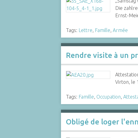
„Samstag w
Die zahlre
Ernst-Mei
Tags:
Lettre
,
Famille
,
Armée
Rendre visite à un pr
Attestatio
Virton, le
Tags:
Famille
,
Occupation
,
Attest
Obligé de loger l'en