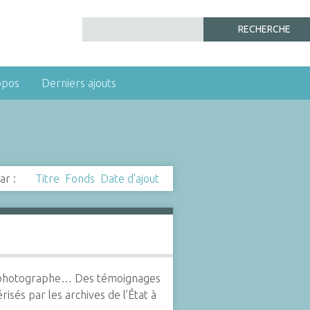
opos
Derniers ajouts
ar :
Titre
Fonds
Date d'ajout
’un photographe… Des témoignages
isés par les archives de l’État à