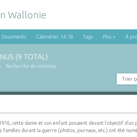
Documents
Calendrier 14-18
Tags
Plus +
À pr
NUS (9 TOTAL)
s
Recherche de contenus
Trier p
 1916, cette dame et son enfant posaient devant l’objectif d
s familles durant la guerre (photos, journaux, etc.) ont été numér