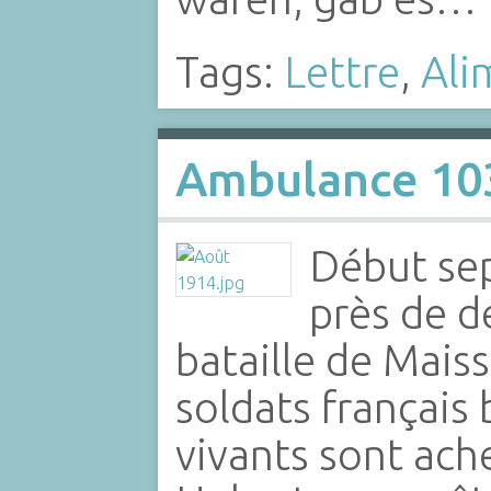
Tags:
Lettre
,
Ali
Ambulance 103
Début se
près de d
bataille de Maiss
soldats français
vivants sont ach