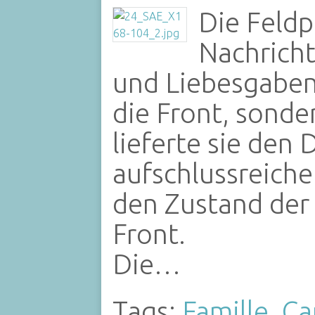
Die Feldp
Nachrich
und Liebesgaben
die Front, sond
lieferte sie de
aufschlussreich
den Zustand der
Front.
Die…
Tags:
Famille
,
Ca