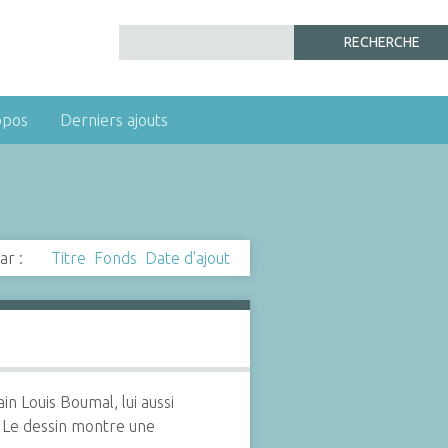
opos
Derniers ajouts
ar :
Titre
Fonds
Date d'ajout
n Louis Boumal, lui aussi
. Le dessin montre une