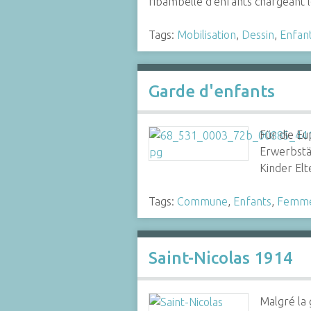
ribambelle d’enfants chargeant
Tags:
Mobilisation
,
Dessin
,
Enfan
Garde d'enfants
Für die E
Erwerbstät
Kinder Elt
Tags:
Commune
,
Enfants
,
Femm
Saint-Nicolas 1914
Malgré la 