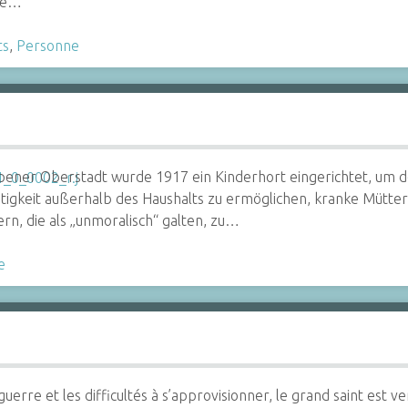
 le…
ts
,
Personne
upener Oberstadt wurde 1917 ein Kinderhort eingerichtet, um 
igkeit außerhalb des Haushalts zu ermöglichen, kranke Mütter 
ern, die als „unmoralisch“ galten, zu…
e
guerre et les difficultés à s’approvisionner, le grand saint est 