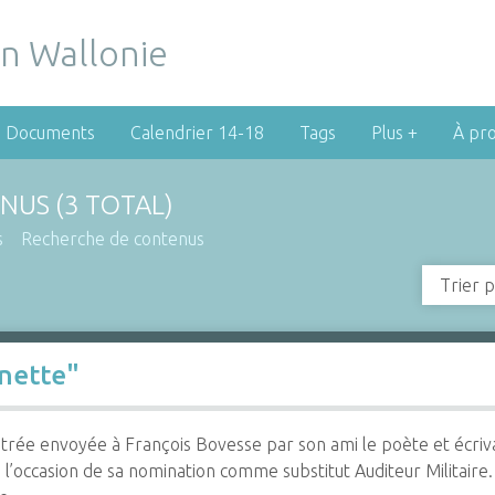
Documents
Calendrier 14-18
Tags
Plus +
À pr
NUS (3 TOTAL)
s
Recherche de contenus
Trier p
nnette"
ustrée envoyée à François Bovesse par son ami le poète et écrivai
à l’occasion de sa nomination comme substitut Auditeur Militaire