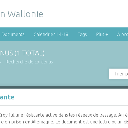
Documents
Calendrier 14-18
Tags
Plus +
À pr
NUS (1 TOTAL)
s
Recherche de contenus
Trier p
tante
roÿ fut une résistante active dans les réseaux de passage. Arrê
re en prison en Allemagne. Le document est une lettre ou un di