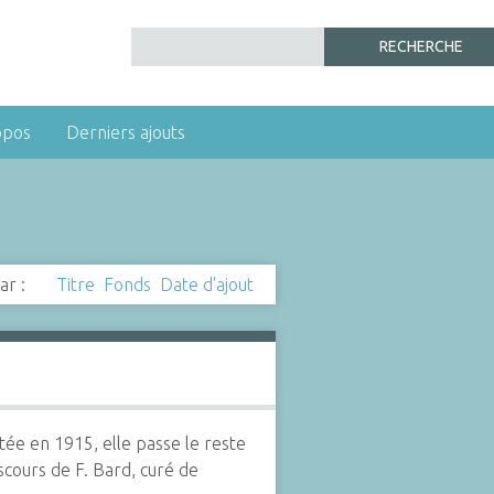
opos
Derniers ajouts
ar :
Titre
Fonds
Date d'ajout
tée en 1915, elle passe le reste
scours de F. Bard, curé de