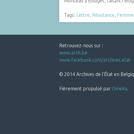
Monceau à Élouges, faisant l’él
Tags:
Lettre
,
Résistance
,
Femme
Retrouvez-nous sur :
www.arch.be
www.facebook.com/archives.etat
© 2014 Archives de l’État en Belgiq
Fièrement propulsé par
Omeka
.