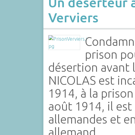
Un déserteur à
Verviers
Condamné
prison po
désertion avant 
NICOLAS est inca
1914, à la prison
août 1914, il est
allemandes et e
allemand.…