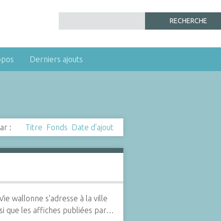
opos
Derniers ajouts
ar :
Titre
Fonds
Date d'ajout
 wallonne s'adresse à la ville
si que les affiches publiées par…