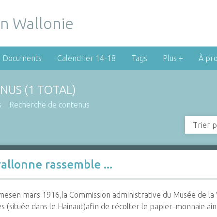
Documents
Calendrier 14-18
Tags
Plus +
À pr
NUS (1 TOTAL)
s
Recherche de contenus
Trier p
allonne rassemble ...
sen mars 1916,la Commission administrative du Musée de la Vie
s (située dans le Hainaut)afin de récolter le papier-monnaie ain