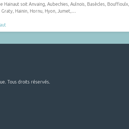
e Hainaut soit Anvaing, Aubechies, Aulnois, Basècles, Bouffioulx
, Graty, Hainin, Hornu, Hyon, Jumet,…
aut
ue. Tous droits réservés.