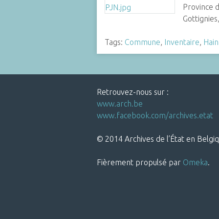
Province d
Gottignies
Tags:
Commune
,
Inventaire
,
Hain
Retrouvez-nous sur :
www.arch.be
www.facebook.com/archives.etat
© 2014 Archives de l’État en Belgiq
Fièrement propulsé par
Omeka
.