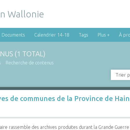
Documents
Calendrier 14-18
Tags
Plus +
À pr
NUS (1 TOTAL)
s
Recherche de contenus
Trier p
ves de communes de la Province de Haina
aire rassemble des archives produites durant la Grande Guerr