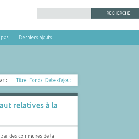
opos
Derniers ajouts
ar :
Titre
Fonds
Date d'ajout
ut relatives à la
e par des communes de la