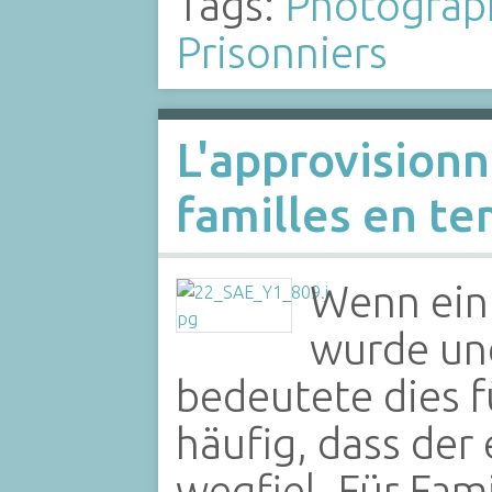
Tags:
Photograp
Prisonniers
L'approvision
familles en t
Wenn ein
wurde und
bedeutete dies f
häufig, dass der
wegfiel. Für Fami