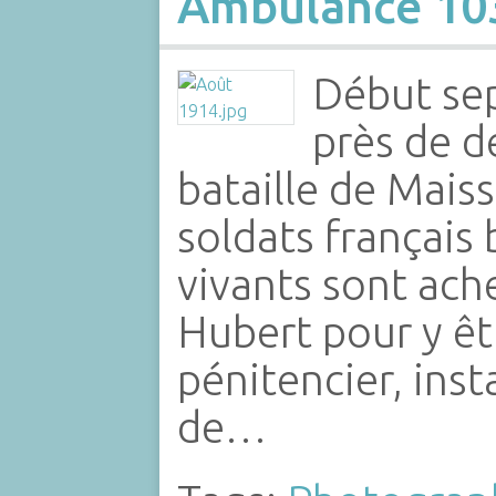
Ambulance 103
Début se
près de d
bataille de Maiss
soldats français
vivants sont ach
Hubert pour y êt
pénitencier, inst
de…