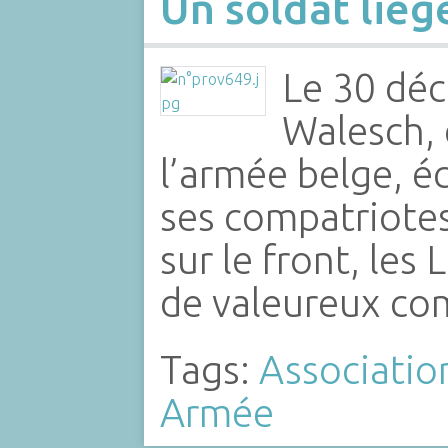
Un soldat liége
Le 30 dé
Walesch, 
l’armée belge, écr
ses compatriotes
sur le front, le
de valeureux co
Tags:
Associatio
Armée